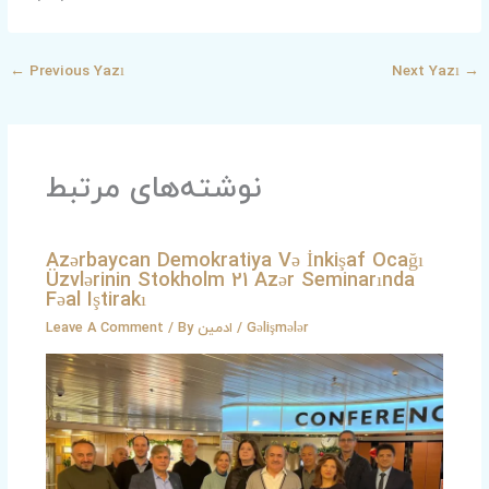
←
Previous Yazı
Next Yazı
→
نوشته‌های مرتبط
Azərbaycan Demokratiya Və İnkişaf Ocağı
Üzvlərinin Stokholm 21 Azər Seminarında
Fəal Iştirakı
Leave A Comment
/ By
ادمین
/
Gəlişmələr