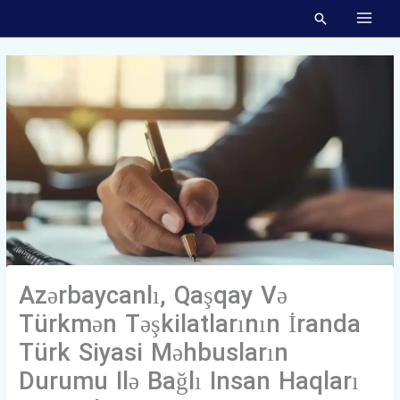
Skip
MAI
To
MEN
Content
Azərbaycanlı, Qaşqay Və
Türkmən Təşkilatlarının İranda
Türk Siyasi Məhbusların
Durumu Ilə Bağlı Insan Haqları