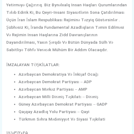
Yetirməyə Çağırırıq. Biz Bynəlxalq Insan Haqları Qurumlarından
Tələb Edirik Ki, Bu Qeyri-Insani Siyasətlərin Sona Çatdırılması
Üçün İran İslam Respublikası Rejiminə Təzyiq Göstərsinlər .
Şübhəsiz Ki, İranda Fundamental Azadlıqların Təmin Edilməsi
Və Rejimin Insan Haqlarına Zidd Davranışlarının
Dayandırılması, Yaxın Şərqdə Və Bütün Dünyada Sülh Və
Sabitliyə Töhfə Verəcək Mühüm Bir Addım Olacaqdır.
İMZALAYAN TƏŞKİLATLAR:
Azərbaycan Demokratiya Və İnkişaf Ocağı
Azərbaycan Demokrat Partiyası – ADP
Azərbaycan Mərkəz Partiyası – AMP
Azərbaycan Milli Dirəniş Təşkilatı – Dirəniş
Güney Azərbaycan Demokrat Partiyası – GADP
Qaşqay Azadlıq Yolu Partiyası – Qayi
Türkmən Səhra Mədəniyyət Və Siyasi Təşkilati
17/03/2025