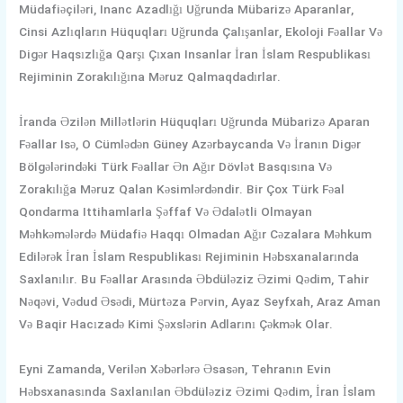
Müdafiəçiləri, Inanc Azadlığı Uğrunda Mübarizə Aparanlar,
Cinsi Azlıqların Hüquqları Uğrunda Çalışanlar, Ekoloji Fəallar Və
Digər Haqsızlığa Qarşı Çıxan Insanlar İran İslam Respublikası
Rejiminin Zorakılığına Məruz Qalmaqdadırlar.
İranda Əzilən Millətlərin Hüquqları Uğrunda Mübarizə Aparan
Fəallar Isə, O Cümlədən Güney Azərbaycanda Və İranın Digər
Bölgələrindəki Türk Fəallar Ən Ağır Dövlət Basqısına Və
Zorakılığa Məruz Qalan Kəsimlərdəndir. Bir Çox Türk Fəal
Qondarma Ittihamlarla Şəffaf Və Ədalətli Olmayan
Məhkəmələrdə Müdafiə Haqqı Olmadan Ağır Cəzalara Məhkum
Edilərək İran İslam Respublikası Rejiminin Həbsxanalarında
Saxlanılır. Bu Fəallar Arasında Əbdüləziz Əzimi Qədim, Tahir
Nəqəvi, Vədud Əsədi, Mürtəza Pərvin, Ayaz Seyfxah, Araz Aman
Və Baqir Hacızadə Kimi Şəxslərin Adlarını Çəkmək Olar.
Eyni Zamanda, Verilən Xəbərlərə Əsasən, Tehranın Evin
Həbsxanasında Saxlanılan Əbdüləziz Əzimi Qədim, İran İslam