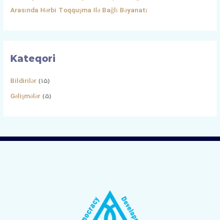
Arasında Hərbi Toqquşma Ilə Bağlı Bəyanatı
Kateqori
Bildirilər
(15)
Gəlişmələr
(5)