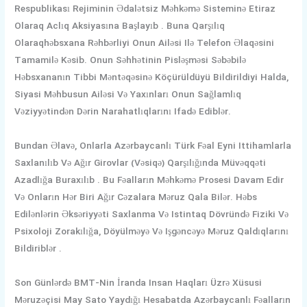
Respublikası Rejiminin Ədalətsiz Məhkəmə Sisteminə Etiraz
Olaraq Aclıq Aksiyasına Başlayıb . Buna Qarşılıq
Olaraqhəbsxana Rəhbərliyi Onun Ailəsi Ilə Telefon Əlaqəsini
Tamamilə Kəsib. Onun Səhhətinin Pisləşməsi Səbəbilə
Həbsxananın Tibbi Məntəqəsinə Köçürüldüyü Bildirildiyi Halda,
Siyasi Məhbusun Ailəsi Və Yaxınları Onun Sağlamlıq
Vəziyyətindən Dərin Narahatlıqlarını Ifadə Ediblər.
Bundan Əlavə, Onlarla Azərbaycanlı Türk Fəal Eyni Ittihamlarla
Saxlanılıb Və Ağır Girovlar (vəsiqə) Qarşılığında Müvəqqəti
Azadlığa Buraxılıb . Bu Fəalların Məhkəmə Prosesi Davam Edir
Və Onların Hər Biri Ağır Cəzalara Məruz Qala Bilər. Həbs
Edilənlərin Əksəriyyəti Saxlanma Və Istintaq Dövründə Fiziki Və
Psixoloji Zorakılığa, Döyülməyə Və Işgəncəyə Məruz Qaldıqlarını
Bildiriblər .
Son Günlərdə BMT-Nin İranda Insan Haqları Üzrə Xüsusi
Məruzəçisi May Sato Yaydığı Hesabatda Azərbaycanlı Fəalların