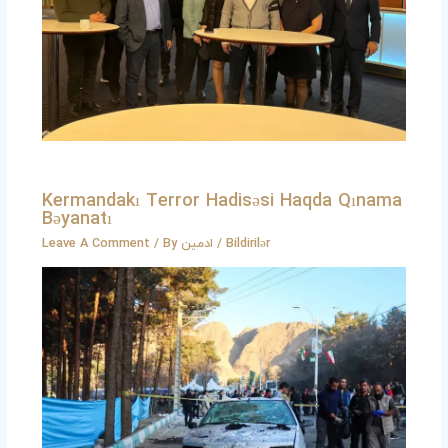
Kermandakı Terror Hadisəsi Haqda Qınama
Bəyanatı
Leave A Comment
/ By
ادمین
/
Bildirilər