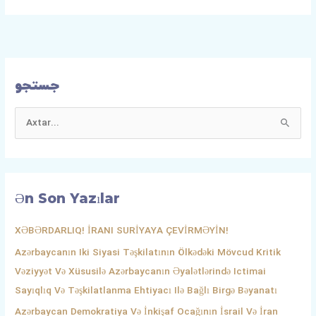
جستجو
S
E
A
R
Ən Son Yazılar
C
H
XƏBƏRDARLIQ! İRANI SURİYAYA ÇEVİRMƏYİN!
F
Azərbaycanın Iki Siyasi Təşkilatının Ölkədəki Mövcud Kritik
O
Vəziyyət Və Xüsusilə Azərbaycanın Əyalətlərində Ictimai
R
Sayıqlıq Və Təşkilatlanma Ehtiyacı Ilə Bağlı Birgə Bəyanatı
:
Azərbaycan Demokratiya Və İnkişaf Ocağının İsrail Və İran