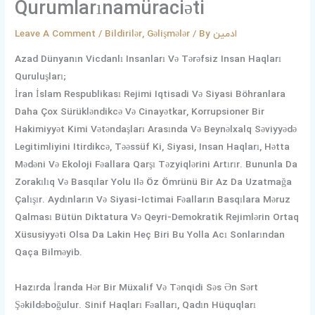
Qurumlarınamüraciəti
Leave A Comment
/
Bildirilər
,
Gəlişmələr
/ By
ادمین
Azad Dünyanın Vicdanlı Insanları Və Tərəfsiz Insan Haqları
Quruluşları;
İran İslam Respublikası Rejimi Iqtisadi Və Siyasi Böhranlara
Daha Çox Sürükləndikcə Və Cinayətkar, Korrupsioner Bir
Hakimiyyət Kimi Vətəndaşları Arasında Və Beynəlxalq Səviyyədə
Legitimliyini Itirdikcə, Təəssüf Ki, Siyasi, Insan Haqları, Hətta
Mədəni Və Ekoloji Fəallara Qarşı Təzyiqlərini Artırır. Bununla Da
Zorakılıq Və Basqılar Yolu Ilə Öz Ömrünü Bir Az Da Uzatmağa
Çalışır. Aydınların Və Siyasi-Ictimai Fəalların Basqılara Məruz
Qalması Bütün Diktatura Və Qeyri-Demokratik Rejimlərin Ortaq
Xüsusiyyəti Olsa Da Lakin Heç Biri Bu Yolla Acı Sonlarından
Qaça Bilməyib.
Hazırda İranda Hər Bir Müxalif Və Tənqidi Səs Ən Sərt
Şəkildəboğulur. Sinif Haqları Fəalları, Qadın Hüquqları