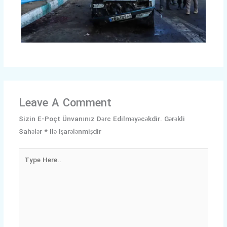
Leave A Comment
Sizin E-Poçt Ünvanınız Dərc Edilməyəcəkdir.
Gərəkli
Sahələr
*
Ilə Işarələnmişdir
Type
Here..