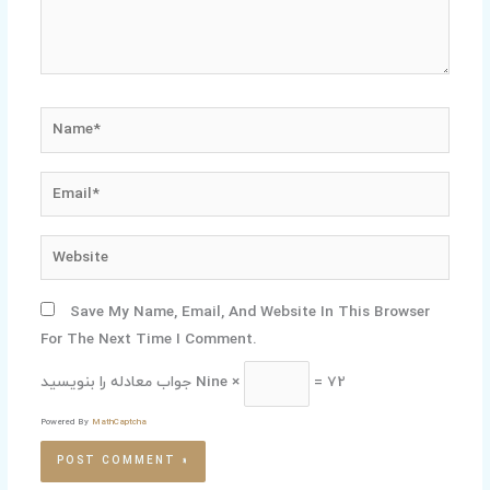
Name*
Email*
Website
Save My Name, Email, And Website In This Browser
For The Next Time I Comment.
جواب معادله را بنویسید
Nine ×
= 72
Powered By
MathCaptcha