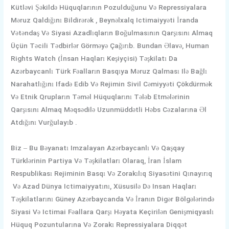
Kütləvi Şəkildə Hüquqlarının Pozulduğunu Və Repressiyalara
Məruz Qaldığını Bildirərək , Beynəlxalq Ictimaiyyəti İranda
Vətəndaş Və Siyasi Azadlıqların Boğulmasının Qarşısını Almaq
Üçün Təcili Tədbirlər Görməyə Çağırıb. Bundan Əlavə, Human
Rights Watch (İnsan Haqları Keşiyçisi) Təşkilatı Da
Azərbaycanlı Türk Fəalların Basqıya Məruz Qalması Ilə Bağlı
Narahatlığını Ifadə Edib Və Rejimin Sivil Cəmiyyəti Çökdürmək
Və Etnik Qrupların Təməl Hüquqlarını Tələb Etmələrinin
Qarşısını Almaq Məqsədilə Uzunmüddətli Həbs Cəzalarına Əl
Atdığını Vurğulayıb .
Biz – Bu Bəyanatı Imzalayan Azərbaycanlı Və Qaşqay
Türklərinin Partiya Və Təşkilatları Olaraq, İran İslam
Respublikası Rejiminin Basqı Və Zorakılıq Siyasətini Qınayırıq
Və Azad Dünya Ictimaiyyatını, Xüsusilə Də Insan Haqları
Təşkilatlarını Güney Azərbaycanda Və İranın Digər Bölgələrində
Siyasi Və Ictimai Fəallara Qarşı Həyata Keçirilən Genişmiqyaslı
Hüquq Pozuntularına Və Zorakı Repressiyalara Diqqət