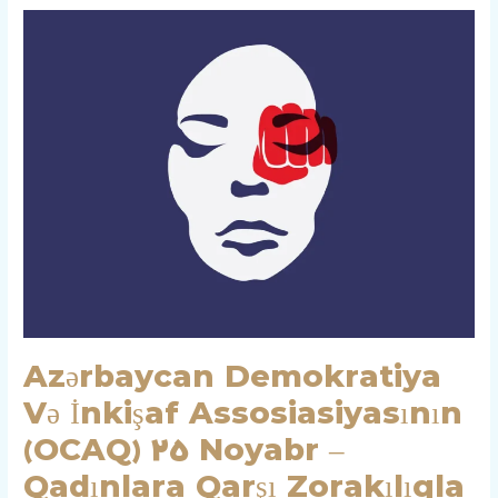
Azərbaycan
Demokratiya
Və
İnkişaf
Assosiasiyasının
(OCAQ)
25
Noyabr
–
Qadınlara
Qarşı
Zorakılıqla
Beynəlxalq
Azərbaycan Demokratiya
Mübarizə
Və İnkişaf Assosiasiyasının
Günü
Münasibətilə
(OCAQ) 25 Noyabr –
Bəyanatı
Qadınlara Qarşı Zorakılıqla