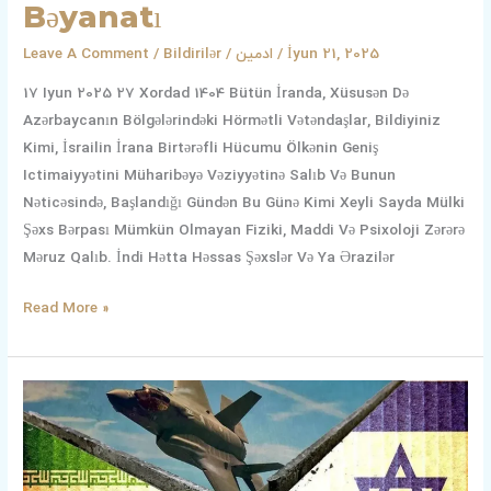
Bəyanatı
Leave A Comment
/
Bildirilər
/
ادمین
/
İyun 21, 2025
17 Iyun 2025 27 Xordad 1404 Bütün İranda, Xüsusən Də
Azərbaycanın Bölgələrindəki Hörmətli Vətəndaşlar, Bildiyiniz
Kimi, İsrailin İrana Birtərəfli Hücumu Ölkənin Geniş
Ictimaiyyətini Müharibəyə Vəziyyətinə Salıb Və Bunun
Nəticəsində, Başlandığı Gündən Bu Günə Kimi Xeyli Sayda Mülki
Şəxs Bərpası Mümkün Olmayan Fiziki, Maddi Və Psixoloji Zərərə
Məruz Qalıb. İndi Hətta Həssas Şəxslər Və Ya Ərazilər
Read More »
Azərbaycan
Demokratiya
Və
İnkişaf