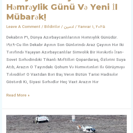
Həmrəylik Günü Və Yeni İl
Mübarək!
Leave A Comment
/
Bildirilər
/
ادمین
/
Yanvar 1, 2025
Dekabrın 31, Dünya Azərbaycanlılarının Həmrəylik Günüdür.
1989-Cu Ilin Dekabr Ayının Son Günlərində Araz Çayının Hər Iki
Tərəfində Yaşayan Azərbaycanlılar Simvolik Bir Hərəkətlə İran-
Sovet Sərhədindəki Tikanlı Məftilləri Qopardaraq, Özlərini Suya
Atıb, Arazın O Tayındakı Qohum Və Həmvətənləri Ilə Görüşməyə
Tələsdilər! O Vaxtdan Bəri Baş Verən Bütün Tarixi Hadisələr
Göstərdi Ki, Siyasi Sərhədlər Heç Vaxt Arazın Hər
Read More »
Təsliyət
Mesajı