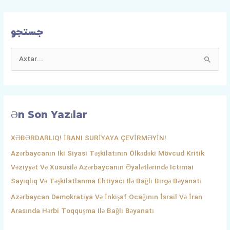
جستجو
S
E
A
R
Ən Son Yazılar
C
H
XƏBƏRDARLIQ! İRANI SURİYAYA ÇEVİRMƏYİN!
F
Azərbaycanın Iki Siyasi Təşkilatının Ölkədəki Mövcud Kritik
O
Vəziyyət Və Xüsusilə Azərbaycanın Əyalətlərində Ictimai
R
Sayıqlıq Və Təşkilatlanma Ehtiyacı Ilə Bağlı Birgə Bəyanatı
:
Azərbaycan Demokratiya Və İnkişaf Ocağının İsrail Və İran
Arasında Hərbi Toqquşma Ilə Bağlı Bəyanatı