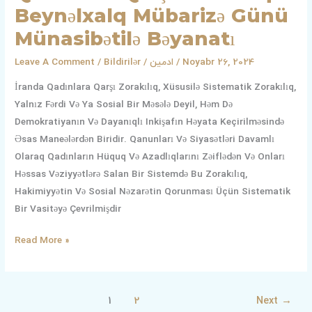
Beynəlxalq Mübarizə Günü
Münasibətilə Bəyanatı
Leave A Comment
/
Bildirilər
/
ادمین
/
Noyabr 26, 2024
İranda Qadınlara Qarşı Zorakılıq, Xüsusilə Sistematik Zorakılıq,
Yalnız Fərdi Və Ya Sosial Bir Məsələ Deyil, Həm Də
Demokratiyanın Və Dayanıqlı Inkişafın Həyata Keçirilməsində
Əsas Maneələrdən Biridir. Qanunları Və Siyasətləri Davamlı
Olaraq Qadınların Hüquq Və Azadlıqlarını Zəiflədən Və Onları
Həssas Vəziyyətlərə Salan Bir Sistemdə Bu Zorakılıq,
Hakimiyyətin Və Sosial Nəzarətin Qorunması Üçün Sistematik
Bir Vasitəyə Çevrilmişdir
Read More »
1
2
Next
→