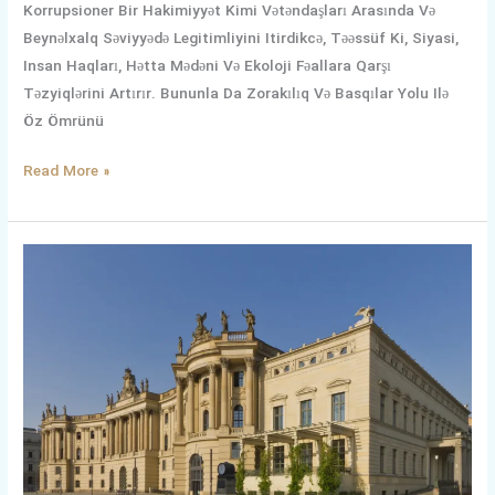
Korrupsioner Bir Hakimiyyət Kimi Vətəndaşları Arasında Və
Beynəlxalq Səviyyədə Legitimliyini Itirdikcə, Təəssüf Ki, Siyasi,
Insan Haqları, Hətta Mədəni Və Ekoloji Fəallara Qarşı
Təzyiqlərini Artırır. Bununla Da Zorakılıq Və Basqılar Yolu Ilə
Öz Ömrünü
Read More »
1Mart
2025-
Ci
Il
Berlin
Humboldt
Universitetində
Keçirilən
Seminarla