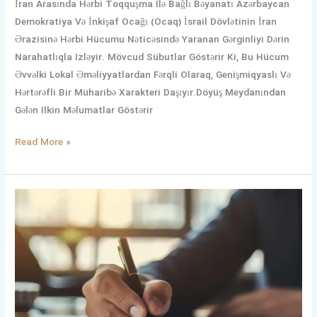
İran Arasında Hərbi Toqquşma Ilə Bağlı Bəyanatı Azərbaycan
Demokratiya Və İnkişaf Ocağı (Ocaq) İsrail Dövlətinin İran
Ərazisinə Hərbi Hücumu Nəticəsində Yaranan Gərginliyi Dərin
Narahatlıqla Izləyir. Mövcud Sübutlar Göstərir Ki, Bu Hücum
Əvvəlki Lokal Əməliyyatlardan Fərqli Olaraq, Genişmiqyaslı Və
Hərtərəfli Bir Müharibə Xarakteri Daşıyır.Döyüş Meydanından
Gələn Ilkin Məlumatlar Göstərir
Read More »
Azərbaycanlı,
Qaşqay
Və
Türkmən
Təşkilatlarının
İranda
Türk