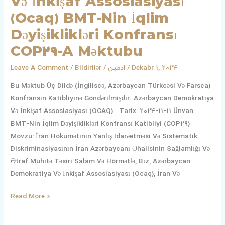
Və İnkişaf Assosiasiyası
(Ocaq) BMT-Nin İqlim
Dəyişiklikləri Konfransı
COP29-A Məktubu
Leave A Comment
/
Bildirilər
/
ادمین
/
Dekabr 1, 2024
Bu Məktub Üç Dildə (İngiliscə, Azərbaycan Türkcəsi Və Farsca)
Konfransın Katibliyinə Göndərilmişdir. Azərbaycan Demokratiya
Və İnkişaf Assosiasiyası (OCAQ) Tarix: 2024-11-11 Ünvan:
BMT-Nin İqlim Dəyişiklikləri Konfransı Katibliyi (COP29)
Mövzu: İran Hökumətinin Yanlış Idarəetməsi Və Sistematik
Diskriminasiyasının İran Azərbaycanı Əhalisinin Sağlamlığı Və
Ətraf Mühitə Təsiri Salam Və Hörmətlə, Biz, Azərbaycan
Demokratiya Və İnkişaf Assosiasiyası (Ocaq), İran Və
Read More »