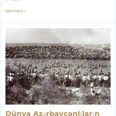
Read More »
Dünya
Azərbaycanlıların
Həmrəylik
Günü
Və
Yeni
İl
Mübarək!
Dünya Azərbaycanlıların