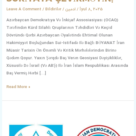
Leave A Comment
/
Bildirilər
/
ادمین
/
İyul 8, 2025
Azərbaycan Demokratıya Və İnkişaf Assosiasiyası (OCAQ)
Tərəfindən Kürd Silahlı Qruplarının Təhdidləri Və Keçid
Dövründə Qərbi Azərbaycan Əyalətində Ehtimal Olunan
Hakimiyyət Boşluğundan Sui-Istifadə Ilə Bağlı BƏYANAT İran
Müasir Tarixin Ən Önəmli Və Kritik Mərhələlərindən Birinə
Qədəm Qoyur. Yaxın Şərqdə Baş Verən Geosiyasi Dəyişikliklər,
Xüsusilə Də İsrail (və ABŞ) Ilə İran İslam Respublikası Arasında
Baş Vermiş Hərbi […]
Read More »
Azərbaycanın
Iki
Siyasi
Təşkilatının