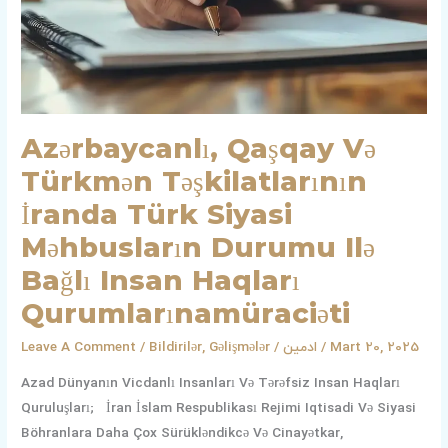
Siyasi
Məhbusların
Durumu
Ilə
Bağlı
Insan
Azərbaycanlı, Qaşqay Və
Haqları
Türkmən Təşkilatlarının
Qurumlarınamüraciəti
İranda Türk Siyasi
Məhbusların Durumu Ilə
Bağlı Insan Haqları
Qurumlarınamüraciəti
Leave A Comment
/
Bildirilər
,
Gəlişmələr
/
ادمین
/
Mart 20, 2025
Azad Dünyanın Vicdanlı Insanları Və Tərəfsiz Insan Haqları
Quruluşları; İran İslam Respublikası Rejimi Iqtisadi Və Siyasi
Böhranlara Daha Çox Sürükləndikcə Və Cinayətkar,