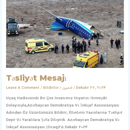
Təsliyət Mesajı
Leave A Comment
/
Bildirilər
/
ادمین
/
Dekabr 27, 2024
Uçaq Hadisəsində Bir Çox Insanımız Həyatını Itirmişdir.
Dolayısıyla,Azərbaycan Demokratiya Və İnkişaf Assosiasiyası
Adından Öz Üzüntümüzü Bildirir, Ölənlərin Yaxınlarına Təsliyət
Deyir Və Yaralılara Şəfa Diləyirik. Azərbaycan Demokratiya Və
İnkişaf Assosiasiyası (Ocaq)25 Dekabr 2024