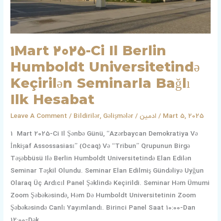
Bağlı
Ilk
Hesabat
1Mart 2025-Ci Il Berlin
Humboldt Universitetində
Keçirilən Seminarla Bağlı
Ilk Hesabat
Leave A Comment
/
Bildirilər
,
Gəlişmələr
/
ادمین
/
Mart 5, 2025
1 Mart 2025-Ci Il Şənbə Günü, “Azərbaycan Demokratiya Və
İnkişaf Assossasiası” (Ocaq) Və “Tribun” Qrupunun Birgə
Təşəbbüsü Ilə Berlin Humboldt Universitetində Elan Edilən
Seminar Təşkil Olundu. Seminar Elan Edilmiş Gündəliyə Uyğun
Olaraq Üç Ardıcıl Panel Şəklində Keçirildi. Seminar Həm Ümumi
Zoom Şəbəkəsində, Həm Də Humboldt Universitetinin Zoom
Şəbəkəsində Canlı Yayımlandı. Birinci Panel Saat 10:00-Dan
12:00-Dək