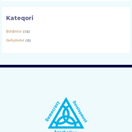
Kateqori
Bildirilər
(15)
Gəlişmələr
(5)