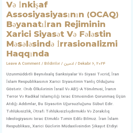
Və İnkişaf
Haqqında
Assosiyasiyasının (OCAQ)
Bəyanatıİran Rejiminin
Xarici Siyasət Və Fələstin
Məsələsində İrrasionalizmi
Haqqında
Leave A Comment
/
Bildirilər
/
ادمین
/
Dekabr 6, 2024
Uzunmüddətli Beynəlxalq Sanksiyalar Və Siyasi Təcrid, İran
İslam Respublikasının Xarici Siyasətinin Yanlış Olduğunu
Göstərir. Ərəb Ölkələrinin İsrail Və ABŞ-A Yönəlməsi, İranın
Terror Və Radikal Islamçılığı Ixrac Etməsindən Qorunmaq Üçün
Atdığı Addımlar, Bu Siyasətin Uğursuzluğunu Sübut Edir.
Təhlükəsizlik, Ətrafı Təhlükəsizləşdirməklə Və Zorakılıq
Ideologiyasını Ixrac Etməklə Təmin Edilə Bilməz. İran İslam
Respublikası, Xarici Güclərin Müdaxiləsindən Şikayət Etdiyi