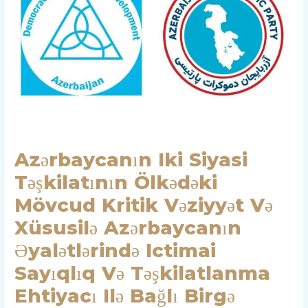
Ölkədəki
Mövcud
Kritik
Vəziyyət
Və
Xüsusilə
Azərbaycanın
Əyalətlərində
Ictimai
Azərbaycanın Iki Siyasi
Sayıqlıq
Təşkilatının Ölkədəki
Və
Təşkilatlanma
Mövcud Kritik Vəziyyət Və
Ehtiyacı
Xüsusilə Azərbaycanın
Ilə
Əyalətlərində Ictimai
Bağlı
Sayıqlıq Və Təşkilatlanma
Birgə
Bəyanatı
Ehtiyacı Ilə Bağlı Birgə