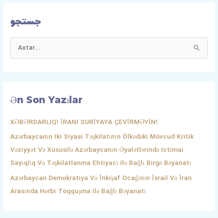
جستجو
S
E
A
R
Ən Son Yazılar
C
H
XƏBƏRDARLIQ! İRANI SURİYAYA ÇEVİRMƏYİN!
F
Azərbaycanın Iki Siyasi Təşkilatının Ölkədəki Mövcud Kritik
O
Vəziyyət Və Xüsusilə Azərbaycanın Əyalətlərində Ictimai
R
Sayıqlıq Və Təşkilatlanma Ehtiyacı Ilə Bağlı Birgə Bəyanatı
:
Azərbaycan Demokratiya Və İnkişaf Ocağının İsrail Və İran
Arasında Hərbi Toqquşma Ilə Bağlı Bəyanatı