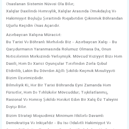
Əsaslanan Sistemin Nüvəsi Ola Bilər;
Xalqlar Daxilində Həmrəylik, Xalqlar Arasında Əməkdaşlıq Və
Hakimiyyət Boşluğu Şəraitində Rəqabətdən Çəkinmək Böhrandan
Uğurlu Keçidin Əsas Açarıdır.
Azərbaycan Xalqına Müraciət:
Bu Tarixi Və Böhranlı Mərhələdə Biz – Azərbaycan Xalqı – Bu
Qarşıdurmanın Yaranmasında Rolumuz Olmasa Da, Onun
Nəticələrinin Mərkəzində Yerləşmişik. Mövcud Vəziyyət Bizə Həm
Daxili, Həm Də Xarici Oyunçular Tərəfindən Zorla Qəbul
Etdirilib, Lakin Bu Dövrdən Ağıllı Şəkildə Keçmək Məsuliyyəti
Bizim Üzərimizdədir.
Bilməliyik Ki, Hər Bir Tarixi Böhranda Eyni Zamanda Həm
Fürsətlər, Həm Də Təhlükələr Mövcuddur; Təşkilatlanmış,
Rasional Və Həmrəy Şəkildə Hərəkət Edən Bir Xalq Öz Taleyini
Dəyişə Bilər.
Bizim Strateji Məqsədimiz Minimum Itkilərlə Davamlı
Demokratiya Və Inkişafdır – Bu Isə Ədalətli Hakimiyyət Və