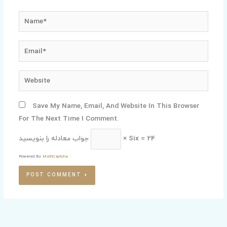
Name*
Email*
Website
Save My Name, Email, And Website In This Browser
For The Next Time I Comment.
جواب معادله را بنویسید
× Six = 24
Powered By
MathCaptcha