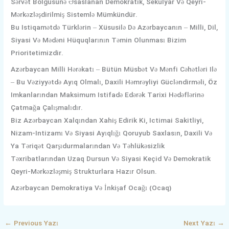
Sərvət Bölgüsünə Əsaslanan Demokratik, Sekulyar Və Qeyri-
Mərkəzləşdirilmiş Sistemlə Mümkündür.
Bu Istiqamətdə Türklərin – Xüsusilə Də Azərbaycanın – Milli, Dil,
Siyasi Və Mədəni Hüquqlarının Təmin Olunması Bizim
Prioritetimizdir.
Azərbaycan Milli Hərəkatı – Bütün Müsbət Və Mənfi Cəhətləri Ilə
– Bu Vəziyyətdə Ayıq Olmalı, Daxili Həmrəyliyi Gücləndirməli, Öz
Imkanlarından Maksimum Istifadə Edərək Tarixi Hədəflərinə
Çatmağa Çalışmalıdır.
Biz Azərbaycan Xalqından Xahiş Edirik Ki, Ictimai Sakitliyi,
Nizam-Intizamı Və Siyasi Ayıqlığı Qoruyub Saxlasın, Daxili Və
Ya Təriqət Qarşıdurmalarından Və Təhlükəsizlik
Təxribatlarından Uzaq Dursun Və Siyasi Keçid Və Demokratik
Qeyri-Mərkəzləşmiş Strukturlara Hazır Olsun.
Azərbaycan Demokratiya Və İnkişaf Ocağı (Ocaq)
←
Previous Yazı
Next Yazı
→