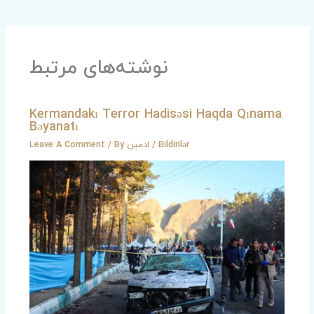
نوشته‌های مرتبط
Kermandakı Terror Hadisəsi Haqda Qınama
Bəyanatı
Leave A Comment
/ By
ادمین
/
Bildirilər