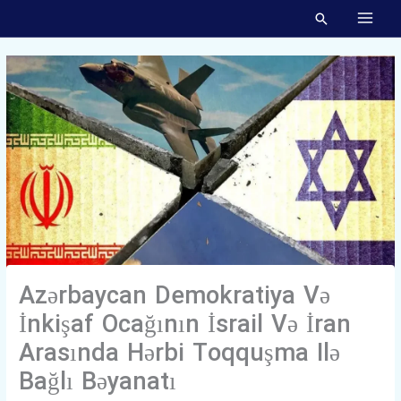
Skip
MAI
To
MEN
Content
Azərbaycan Demokratiya Və
İnkişaf Ocağının İsrail Və İran
Arasında Hərbi Toqquşma Ilə
Bağlı Bəyanatı