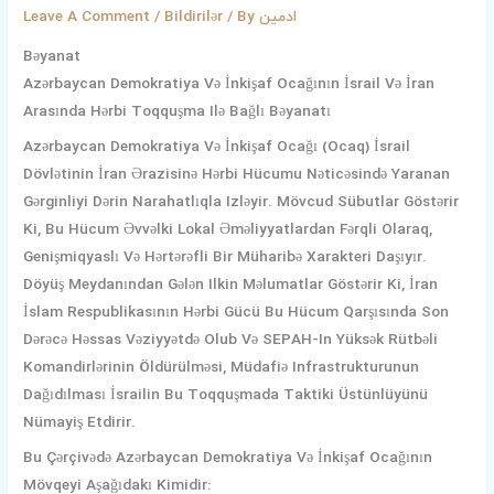
Leave A Comment
/
Bildirilər
/ By
ادمین
Bəyanat
Azərbaycan Demokratiya Və İnkişaf Ocağının İsrail Və İran
Arasında Hərbi Toqquşma Ilə Bağlı Bəyanatı
Azərbaycan Demokratiya Və İnkişaf Ocağı (Ocaq) İsrail
Dövlətinin İran Ərazisinə Hərbi Hücumu Nəticəsində Yaranan
Gərginliyi Dərin Narahatlıqla Izləyir. Mövcud Sübutlar Göstərir
Ki, Bu Hücum Əvvəlki Lokal Əməliyyatlardan Fərqli Olaraq,
Genişmiqyaslı Və Hərtərəfli Bir Müharibə Xarakteri Daşıyır.
Döyüş Meydanından Gələn Ilkin Məlumatlar Göstərir Ki, İran
İslam Respublikasının Hərbi Gücü Bu Hücum Qarşısında Son
Dərəcə Həssas Vəziyyətdə Olub Və SEPAH-In Yüksək Rütbəli
Komandirlərinin Öldürülməsi, Müdafiə Infrastrukturunun
Dağıdılması İsrailin Bu Toqquşmada Taktiki Üstünlüyünü
Nümayiş Etdirir.
Bu Çərçivədə Azərbaycan Demokratiya Və İnkişaf Ocağının
Mövqeyi Aşağıdakı Kimidir: