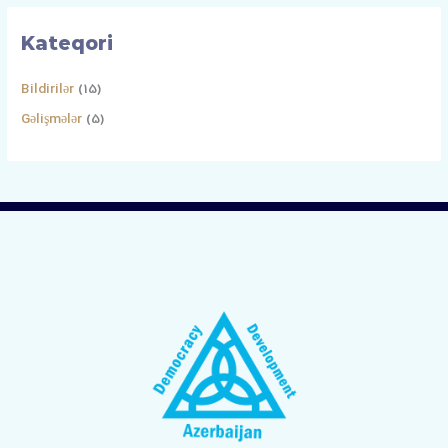
Kateqori
Bildirilər
(15)
Gəlişmələr
(5)