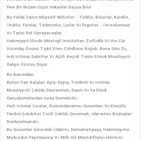
Yeni Bir Nizam Üçün Imkanlar Daşıya Bilər.
Bu Yolda İranın Müxtəlif Millətləri – Türklər, Bəluclar, Kürdlər,
Ərəblər, Farslar, Türkmənlər, Lurlar Və Digərləri – Əvəzolunmaz
Və Tarixi Rol Oynayacaqlar.
Hakimiyyət Illərdir Müstəqil Institutları Zəiflədib Və Hər Cür
Vətəndaş Özünü Təşkil Etmə Cəhdlərini Boğub. Buna Görə Də,
Indi Ictimai Sabitliyi Və Ağıllı Keçidi Təmin Etmək Məsuliyyəti
Xalqın Üzərinə Düşür.
Bu Baxımdan:
Bütün İran Xalqları Ayıq-Sayıq, Təmkinli Və Ictimai
Məsuliyyətli Şəkildə Davranmalı, Daxili Və Ya Etnik
Qarşıdurmalardan Uzaq Durmalıdır;
Yerli Ictimai Şuralar, Özünüidarəetmə Qurumları Və Könüllü
Yardım Şəbəkələri Təcili Şəkildə Qurulmalı, Idarəetmə Boşluqları
Doldurulmalıdır;
Bu Qurumlar Gələcəkdə Ədalətə, Demokratiyaya, Hakimiyyətin
Mərkəzdən Yayılmasına Və Milli-Dil Müxtəlifliyinə Hörmətə