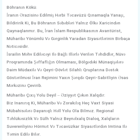
Böhranın Kökü:
İranın Ərazisinə Edilmiş Hərbi Təcavüzü Qınamaqla Yanaşı,
Bildiririk Ki, Bu Böhranın Səbəbləri Yalnız Ölkə Xaricindən
Qaynaqlanmır. Bu, İran İslam Respublikasının Avantürist,
Müharibə Yönümlü Və Gərginlik Yaradan Siyasətlərinin Birbaşa
Nəticəsidir.
İsrailin Məhv Ediləcəyi Ilə Bağlı Illərlə Verilən Təhdidlər, Nüvə
Proqramında Şəffaflığın Olmaması, Bölgədəki Münaqişələrə
Daim Müdaxilə Və Qeyri-Dövlət Silahlı Qruplarına Dəstək
Göstərilməsi İran Rejimini Yaxın Şərqdə Qeyri-Sabitliyin Əsas
Mərkəzinə Çevirib.
Müharibə Çıxış Yolu Deyil – Əziyyət Çəkən Xalqdır:
Biz Inanırıq Ki, Müharibə Və Zorakılıq Heç Vaxt Siyasi
Mübahisələrə Dayanıqlı Həll Yolu Ola Bilməz. Regional
Təhlükəsizlik Və Sülh Yalnız Beynəlxalq Dialoq, Xalqların
Suverenliyinə Hörmət Və Təcavüzkar Siyasətlərdən Imtina Ilə
Təmin Edilə Bilər.