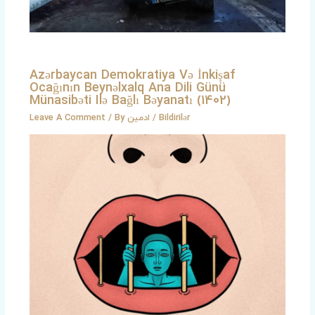
Azərbaycan Demokratiya Və İnkişaf
Ocağının Beynəlxalq Ana Dili Günü
Münasibəti Ilə Bağlı Bəyanatı (1402)
Leave A Comment
/ By
ادمین
/
Bildirilər