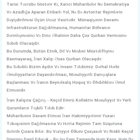
Tarixi Təcrübə Göstərir Ki, Xarici Müharibələr Nə Demokratiya
Və Azadlığa Aparan Etibarlı Yol, Nə Də Avtoritar Rejimlərin
Dəyişdirilməsi Üçün Ucuz Vasitədir. Münaqişənin Davamı
Infrastrukturun Dağıdılmasına, Humanitar Böhranın
Dərinləşməsinə Və Dinc Əhalinin Daha Çox Qurban Verməsinə
Səbəb Olacaqdır.
Bu Durumda, Bütün Etnik, Dil Və Mədəni Müxtəlifliyinə
Baxmayaraq, İran Xalqı Əsas Qurban Olacaqdır.
Bu Səbəblə Bizim Aydın Və Insani Tələbimiz: Dərhal Hərbi
Əməliyyatların Dayandırılması, Məsuliyyətli Danışıqlara
Başlanması Və İranın Beynəlxalq Hüquq Və Öhdəliklərə Əməl
Etməsidir.
İran Xalqına Çağırış – Keçid Dövrü Kollektiv Məsuliyyət Və Yerli
Qurumların Təşkili Tələb Edir:
Müharibənin Davam Etməsi İran Hakimiyyətinin Yuxarı
Təbəqəsinin Dağılmasına Və Hətta Rejimin Tam Süqutuna
Gətirib Çıxara Bilər. Bu Vəziyyət Ölkəni Çoxşaxəli Və Riskli Keçid
Dövrünə Daxil Edəcək – Bu Isə Eyni Zamanda Həm Xaos, Həm Də