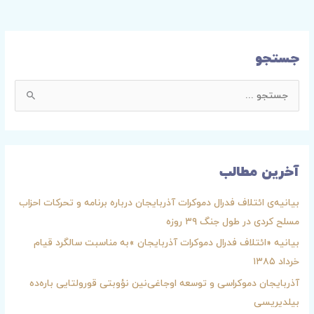
جستجو
ج
س
ت
ج
آخرین مطالب
و
ب
بیانیه‌ی ائتلاف فدرال دموکرات آذربایجان درباره برنامه و تحرکات احزاب
ر
مسلح کردی در طول جنگ ۳۹ روزه
ا
بیانیه «ائتلاف فدرال دموکرات آذربایجان »به مناسبت سالگرد قیام
ی
خرداد ۱۳۸۵
:
آذربایجان دموکراسی و توسعه اوجاغی‌نین نؤوبتی قورولتایی باره‌ده
بیلدیریسی