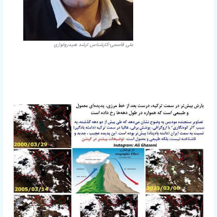
علی قاسمی-کارشناس ارشد هیدرولوژی