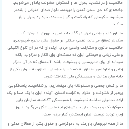
حاکمیت را در تشدید بحران ها و گسترش خشونت یادآور می‌شویم.
جامعه‌ای که حق سخن گفتن را میبندد، ناچار صدای اعتراض را بلندتر
میشنود. حکومتی که راه گفت و گو را میبندد، خود راه بحران را باز
میکند.
ما باور داریم رهایی ایران در گذار به نظمی جمهوری، دموکراتیک و
سکولار تحقق می‌یابد؛ نظمی مبتنی بر حقوق بشر، برابری شهروندی،
حاکمیت قانون و مشارکت واقعی مردم. آینده‌ای که در آن تنوع اتنیکی
و ملی، زبانی و فرهنگی ایران نه مسئله‌ای برای انکار و سرکوب، بلکه
سرمایه ‌ای برای همزیستی و پیشرفت باشد. آینده‌ای که در آن تمرکز
زدایی و اداره امور مناطق به دست مردم همان مناطق، به عنوان یکی از
پایه‌ های عدالت و همبستگی ملی شناخته شود.
ما بر کنش جمعی و مسئولانه پای میفشاریم؛ بر شفافیت، پاسخگویی،
پرهیز از خشونت و احترام به کرامت انسان. آینده ایران با یک صدا و یک
اراده تحمیلی ساخته نمیشود، با همبستگی آگاهانه، سازمان یابی
دموکراتیک و پیوند میان جنبش‌های اجتماعی شکل می‌گیرد. امروز،
زمان تردید نیست. زمان ایستادن کنار مردم است.
ما از همه نیروهای باورمند به دموکراسی و حقوق بشر، از فعالان مدنی و