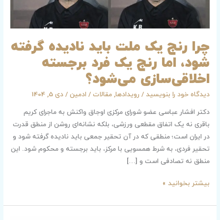
رنج
یک
فرد
چرا رنج یک ملت باید نادیده گرفته
برجسته
شود، اما رنج یک فرد برجسته
اخلاقی‌سازی
می‌شود؟
اخلاقی‌سازی می‌شود؟
دیدگاه‌ خود را بنویسید
/
رویدادها
,
مقالات
/
ادمین
/
دی 5, 1404
دکتر افشار عباسی عضو شورای مرکزی اوجاق واکنش به ماجرای کریم
باقری نه یک اتفاق مقطعی ورزشی، بلکه نشانه‌ای روشن از منطق قدرت
در ایران است؛ منطقی که در آن تحقیر جمعی باید نادیده گرفته شود و
تحقیر فردی، به شرط همسویی با مرکز، باید برجسته و محکوم شود. این
منطق نه تصادفی است و […]
بیشتر بخوانید »