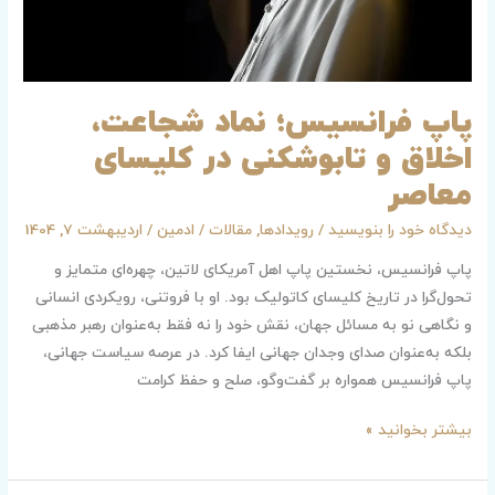
معاصر
پاپ فرانسیس؛ نماد شجاعت،
اخلاق و تابوشکنی در کلیسای
معاصر
دیدگاه‌ خود را بنویسید
/
رویدادها
,
مقالات
/
ادمین
/
اردیبهشت 7, 1404
پاپ فرانسیس، نخستین پاپ اهل آمریکای لاتین، چهره‌ای متمایز و
تحول‌گرا در تاریخ کلیسای کاتولیک بود. او با فروتنی، رویکردی انسانی
و نگاهی نو به مسائل جهان، نقش خود را نه فقط به‌عنوان رهبر مذهبی
بلکه به‌عنوان صدای وجدان جهانی ایفا کرد. در عرصه سیاست جهانی،
پاپ فرانسیس همواره بر گفت‌وگو، صلح و حفظ کرامت
بیشتر بخوانید »