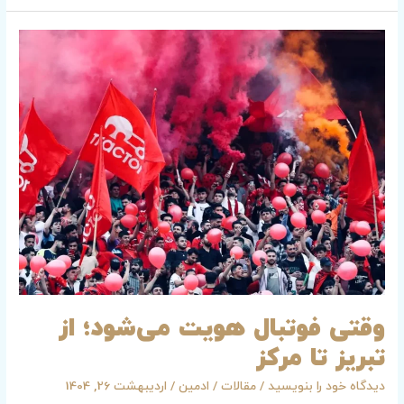
وقتی
فوتبال
هویت
می‌شود؛
از
تبریز
تا
مرکز
وقتی فوتبال هویت می‌شود؛ از
تبریز تا مرکز
دیدگاه‌ خود را بنویسید
/
مقالات
/
ادمین
/
اردیبهشت 26, 1404