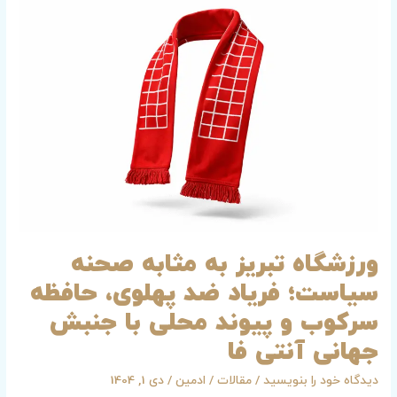
ورزشگاه
تبریز
به
مثابه
صحنه
سياست؛
فرياد
ضد
پهلوى،
حافظه
سركوب
و
ورزشگاه تبریز به مثابه صحنه
پیوند
سياست؛ فرياد ضد پهلوى، حافظه
محلى
با
سركوب و پیوند محلى با جنبش
جنبش
جهانى آنتى فا
جهانى
آنتى
دیدگاه‌ خود را بنویسید
/
مقالات
/
ادمین
/
دی 1, 1404