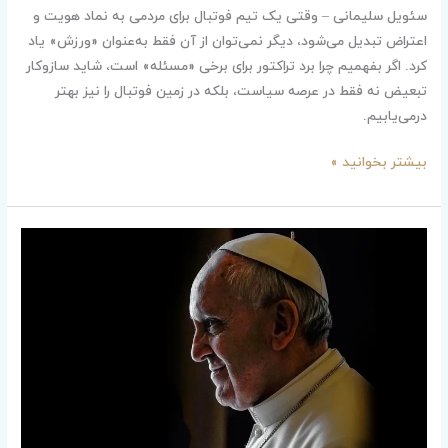
سئویل سلیمانی – وقتی یک تیم فوتبال برای مردمی به نماد هویت و
اعتراض تبدیل می‌شود، دیگر نمی‌توان از آن فقط به‌عنوان «ورزش» یاد
کرد. اگر بفهمیم چرا برد تراکتور برای برخی «مسئله» است، شاید سازوکار
تبعیض نه فقط در عرصه سیاست، بلکه در زمین فوتبال را نیز بهتر
درمی‌یابیم.
بیشتر بخوانید »
پاپ
فرانسیس؛
نماد
شجاعت،
اخلاق
و
تابوشکنی
در
کلیسای