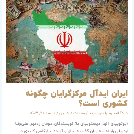
ایدآل
مرکزگرایان
چگونه
کشوری
است؟
ایران ایدآل مرکزگرایان چگونه
کشوری است؟
دیدگاه‌ خود را بنویسید
/
مقالات
/
ادمین
/
اسفند 21, 1403
(یوتوپیای آنها، دیستوپیای ما) نویسندگان: دومان رادمهر، علی‌رضا
اردبیلی رابطه سه زمان گذشته، حال و آینده، جایگاهی کلیدی در