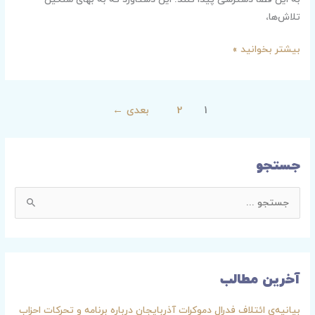
تلاش‌ها،
بیشتر بخوانید »
1
2
بعدی
←
جستجو
ج
س
ت
ج
آخرین مطالب
و
ب
بیانیه‌ی ائتلاف فدرال دموکرات آذربایجان درباره برنامه و تحرکات احزاب