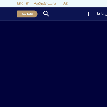
Az
فارسی/تورکجه
English
 با ما
عضویت